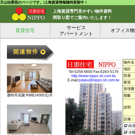
天山怡景苑のページです。/上海賃貸情報随時更新中！
上海賃貸専門見やすい物件資料
間取り図でご案内いたします！
サービス
賃貸住宅
オフィス物
アパートメント
物件名
地区
Tel:5258-6600 Fax:6283-5176
部屋
http://www.nippo-sh.com.tw
E-mail:
jutaku@nippo-sh.com.tw
家賃
管理費
鹿特丹花園 RMB14000元/月
階數
說明
設備：
給
冷