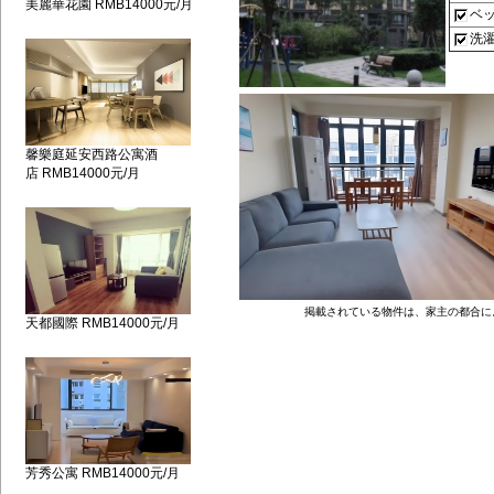
美麗華花園 RMB14000元/月
ベ
洗
馨樂庭延安西路公寓酒
店 RMB14000元/月
掲載されている物件は、家主の都合に
天都國際 RMB14000元/月
芳秀公寓 RMB14000元/月