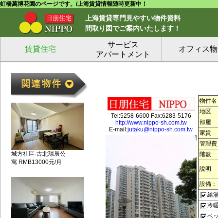
虹橋萬博花園のページです。/上海賃貸情報随時更新中！
上海賃貸専門見やすい物件資料
間取り図でご案内いたします！
サービス
賃貸住宅
オフィス物
アパートメント
物件名
地区
Tel:5258-6600 Fax:6283-5176
部屋
http://www.nippo-sh.com.tw
E-mail:
jutaku@nippo-sh.com.tw
家賃
管理費
城方社區·古北璟辰公
階數
寓 RMB13000元/月
說明
設備：
給
冷
ベ