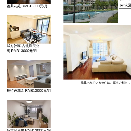
洗
雅典花苑 RMB13000元/月
城方社區·古北璟辰公
寓 RMB13000元/月
掲載されている物件は、家主の都合に
鹿特丹花園 RMB13000元/月
新世紀廣場 RMB13000元/月