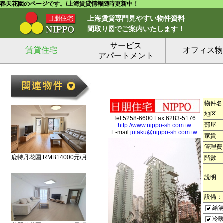
春天花園のページです。/上海賃貸情報随時更新中！
上海賃貸専門見やすい物件資料
間取り図でご案内いたします！
サービス
賃貸住宅
オフィス物
アパートメント
物件名
地区
Tel:5258-6600 Fax:6283-5176
部屋
http://www.nippo-sh.com.tw
E-mail:
jutaku@nippo-sh.com.tw
家賃
管理費
鹿特丹花園 RMB14000元/月
階數
說明
設備：
給
冷