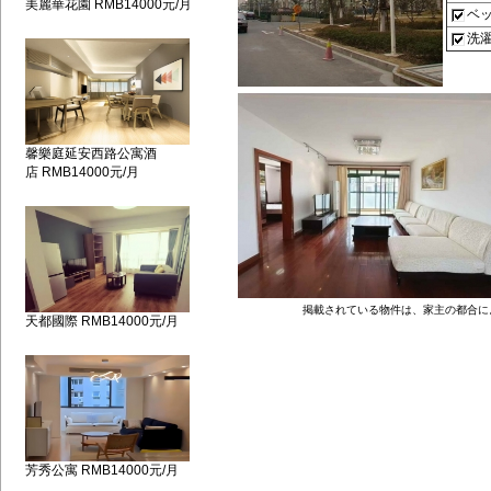
美麗華花園 RMB14000元/月
ベ
洗
馨樂庭延安西路公寓酒
店 RMB14000元/月
掲載されている物件は、家主の都合に
天都國際 RMB14000元/月
芳秀公寓 RMB14000元/月