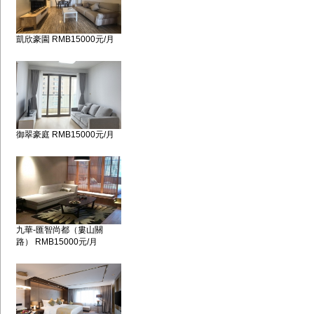
凱欣豪園 RMB15000元/月
御翠豪庭 RMB15000元/月
九華-匯智尚都（婁山關
路） RMB15000元/月