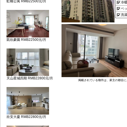
虹橋公寓 RMB22500元/月
冷
ベ
洗
凱欣豪園 RMB22500元/月
天山星城四期 RMB22800元/月
掲載されている物件は、家主の都合に
欣安大廈 RMB22800元/月