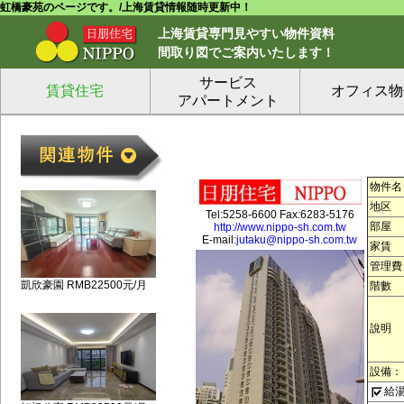
虹橋豪苑のページです。/上海賃貸情報随時更新中！
上海賃貸専門見やすい物件資料
間取り図でご案内いたします！
サービス
賃貸住宅
オフィス物
アパートメント
物件名
地区
Tel:5258-6600 Fax:6283-5176
部屋
http://www.nippo-sh.com.tw
E-mail:
jutaku@nippo-sh.com.tw
家賃
管理費
凱欣豪園 RMB22500元/月
階數
說明
設備：
給