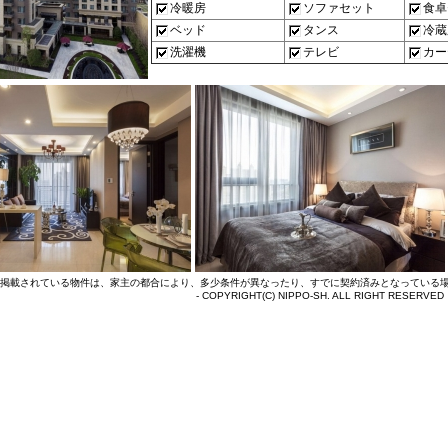
冷暖房
ソファセット
食卓
ベッド
タンス
冷蔵
洗濯機
テレビ
カー
掲載されている物件は、家主の都合により、多少条件が異なったり、すでに契約済みとなっている
- COPYRIGHT(C) NIPPO-SH. ALL RIGHT RESERVED