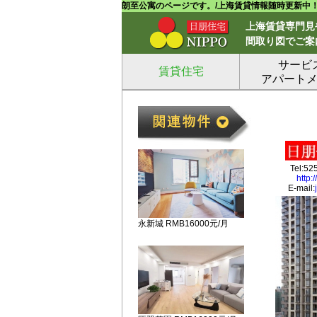
朗至公寓のページです。/上海賃貸情報随時更新中
上海賃貸専門見
間取り図でご案
サービ
賃貸住宅
アパート
Tel:52
http:
E-mail:
永新城 RMB16000元/月