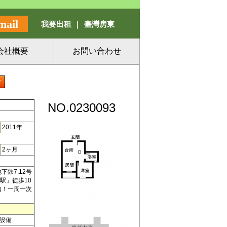
mail
我要出租 ｜
臺灣房東
会社概要
お問い合わせ
NO.0230093
2011年
2ヶ月
鉄7.12号
駅」徒歩10
內！一周一次
設備