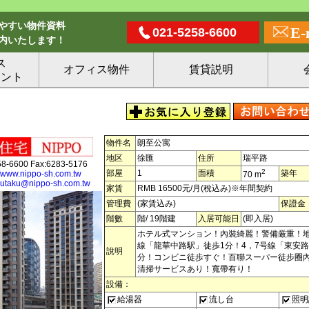
！
やすい物件資料
E-
021-5258-6600
内いたします！
ス
オフィス物件
賃貸説明
メント
物件名
朗至公寓
地区
徐匯
住所
瑞平路
58-6600 Fax:6283-5176
2
部屋
1
面積
築年
//www.nippo-sh.com.tw
70 m
jutaku@nippo-sh.com.tw
家賃
RMB 16500元/月(稅込み)※年間契約
管理費
(家賃込み)
保證金
階數
階/ 19階建
入居可能日
(即入居)
ホテル式マンション！內裝綺麗！警備厳重！地下
線「龍華中路駅」徒歩1分！4，7号線「東安路
說明
分！コンビニ徒歩すぐ！百聯スーパー徒步圈
清掃サービスあり！寬帶有り！
設備：
給湯器
流し台
照明